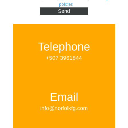
policies
Telephone
+507 3961844
Email
info@norfolkfg.com