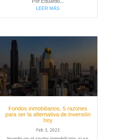
Por Eduardo...
LEER MÁS
Fondos inmobiliarios, 5 razones
para ser la alternativa de inversión
hoy
Feb 3, 2023
Invertir en el sector inmobiliario, si se