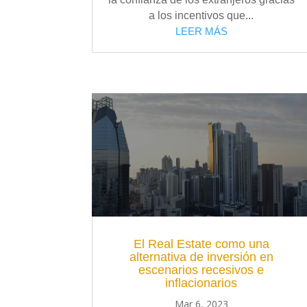
a los incentivos que...
LEER MÁS
El Real Estate como una
alternativa de inversión en
escenarios recesivos e
inflacionarios
Mar 6, 2023