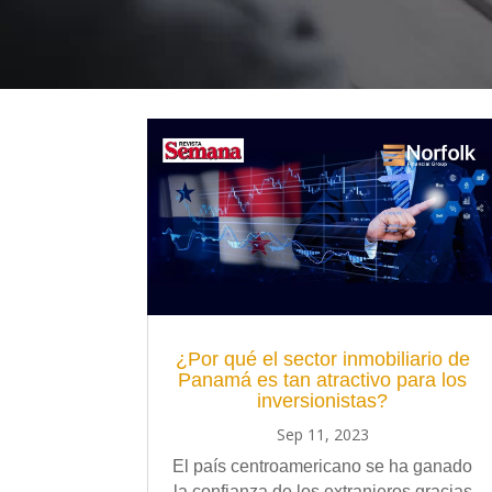
¿Por qué el sector inmobiliario de
Panamá es tan atractivo para los
inversionistas?
Sep 11, 2023
El país centroamericano se ha ganado
la confianza de los extranjeros gracias